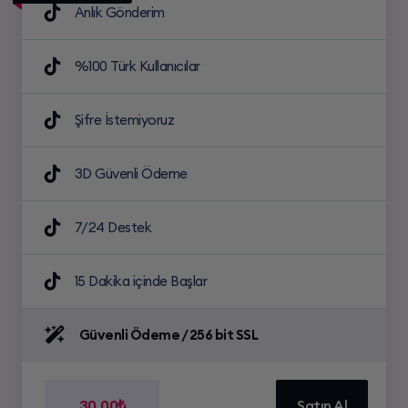
Anlık Gönderim
%100 Türk Kullanıcılar
Şifre İstemiyoruz
3D Güvenli Ödeme
7/24 Destek
15 Dakika içinde Başlar
Güvenli Ödeme / 256 bit SSL
30.00₺
Satın Al