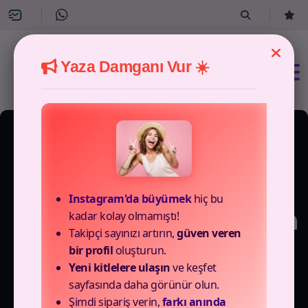
Yaza Damganı Vur ☀️
7 Paket Mevcut
Instagram'da büyümek
hiç bu
Tiktok Türk Yorum Satın
kadar kolay olmamıştı!
Takipçi sayınızı artırın,
güven veren
Al Paketleri
bir profil
oluşturun.
Yeni kitlelere ulaşın
ve keşfet
sayfasında daha görünür olun.
Hızlı TikTok yorum artırma hizmetleri için Canmedya TikTok
Şimdi sipariş verin,
farkı anında
Türk yorum satın al paketlerimizi inceleyin, size özel