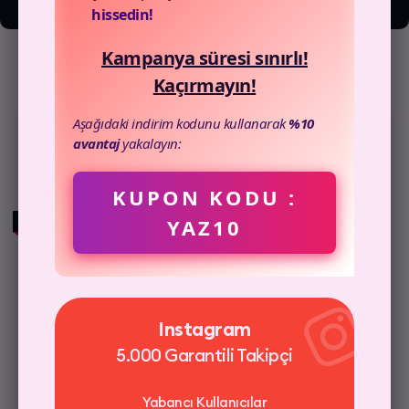
hissedin!
kampanyalarla hemen satın alın!
Kampanya süresi sınırlı!
Kaçırmayın!
Aşağıdaki indirim kodunu kullanarak
%10
avantaj
yakalayın:
Tiktok
10 Türk Yorum
KUPON KODU :
YAZ10
HIZLI TESLİMAT
Anlık Gönderim
%100 Türk Kullanıcılar
Instagram
Şifre İstemiyoruz
5.000 Garantili Takipçi
Yabancı Kullanıcılar
3D Güvenli Ödeme