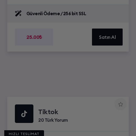
Güvenli Ödeme / 256 bit SSL
25.00₺
Satın Al
Tiktok
20 Türk Yorum
HIZLI TESLİMAT