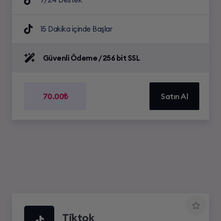
15 Dakika içinde Başlar
Güvenli Ödeme / 256 bit SSL
70.00₺
Satın Al
Tiktok