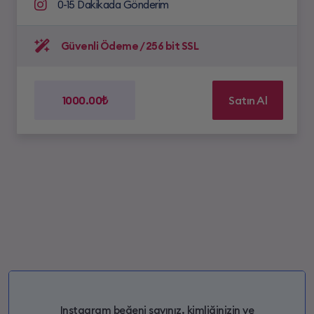
0-15 Dakikada Gönderim
Güvenli Ödeme / 256 bit SSL
1000.00₺
Satın Al
Instagram beğeni sayınız, kimliğinizin ve