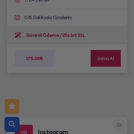
0-15 Dakikada Gönderim
Güvenli Ödeme / 256 bit SSL
175.00₺
Satın Al
Instagram