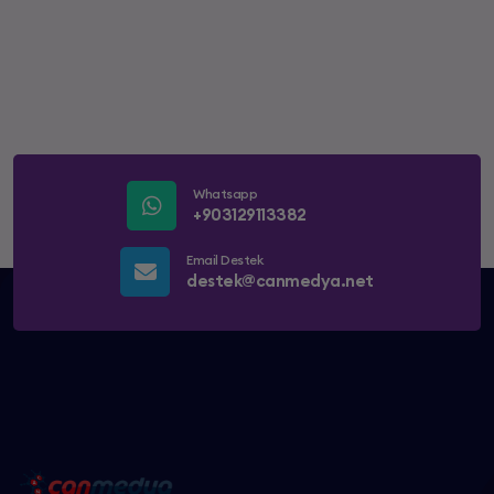
kullanılır hale gelmiştir. Instagram’da bu
konuda işletmelere destek vermek için, yapmış
olduğu son güncellemelerde işletme hesabı
oluşturulmasına izin vermiştir. Tüm bu fırsatlar,
çok sayıda insan tarafından
değerlendirilmektedir. Bu durum her geçen gün,
başka Instagram kullanıcılarının da bu
amaçlara yönelik kullanılabileceğini merak
Whatsapp
etmesine yol açmaktadır.
+903129113382
Instagram’da kullanıcı hesabını bu amaçlara
Email Destek
yönelik olarak geliştirmek, temel olarak takipçi
destek@canmedya.net
ve beğeni esasına dayanmaktadır. Bunun neden
olarak, reklam verecek olan firmaların bu
konulara dikkat etmesi, Instagram üzerinden
ürün veya hizmet satın alacak kullanıcıların bu
iki olguya önem vermesi ve popüler olmak
isteyen kişilerin bu söz konusu olgularla
amaçlarına ulaşabilmesi verilebilmektedir.
Bu nedenle Instagram kullanıcıları, hedeflerine