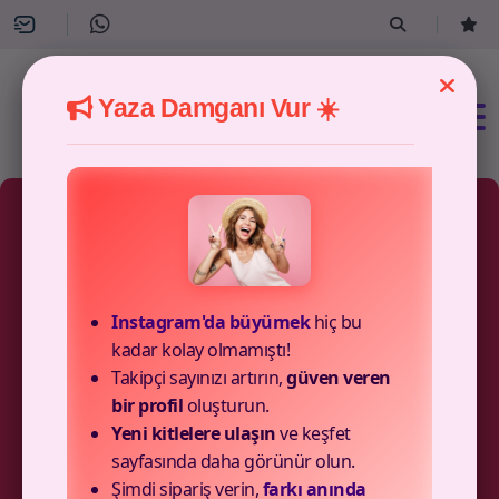
Yaza Damganı Vur ☀️
9 Paket Mevcut
Instagram'da büyümek
hiç bu
Instagram Otomatik
kadar kolay olmamıştı!
Takipçi sayınızı artırın,
güven veren
Yabancı Beğeni Satın
bir profil
oluşturun.
Yeni kitlelere ulaşın
ve keşfet
Al Paketleri
sayfasında daha görünür olun.
Şimdi sipariş verin,
farkı anında