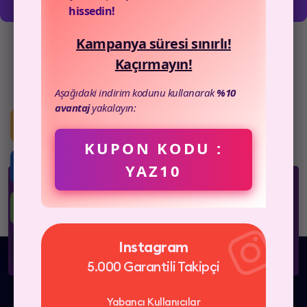
hissedin!
Kampanya süresi sınırlı!
Kaçırmayın!
Aşağıdaki indirim kodunu kullanarak
%10
avantaj
yakalayın:
KUPON KODU :
YAZ10
Whatsapp
+903129113382
Email Destek
Instagram
destek@canmedya.net
5.000 Garantili Takipçi
Yabancı Kullanıcılar