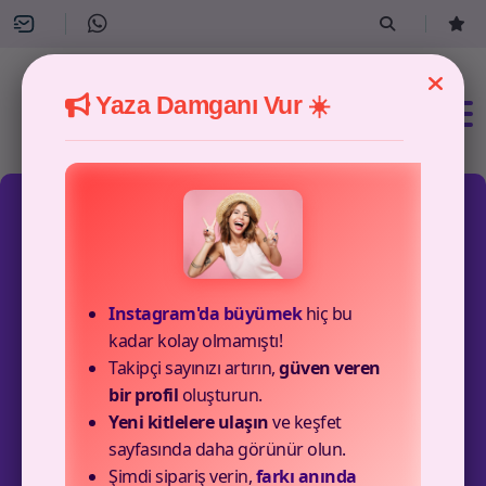
Yaza Damganı Vur ☀️
0 Hizmet Mevcut
Instagram'da büyümek
hiç bu
kadar kolay olmamıştı!
Twitch Hizmetleri
Takipçi sayınızı artırın,
güven veren
bir profil
oluşturun.
Twitch platformu için sağlamış olduğumuz uygun fiyatlı ve
Yeni kitlelere ulaşın
ve keşfet
kaliteli servislerimizi inceleyebilir ve alışveriş yapabilirsiniz.
sayfasında daha görünür olun.
Şimdi sipariş verin,
farkı anında