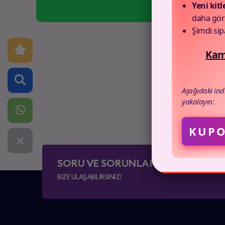
Yeni kitl
daha gör
Şimdi sip
Kamp
Aşağıdaki in
yakalayın:
KUPO
SORU VE SORUNLAR İÇİN
BİZE ULAŞABİLİRSİNİZ!