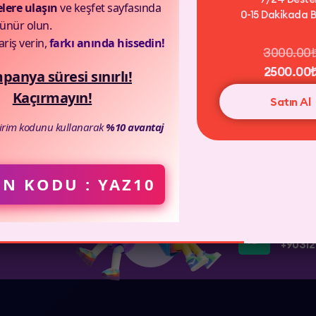
elere ulaşın
ve keşfet sayfasında
0-15 Dakikada B
ünür olun.
ariş verin,
farkı anında hissedin!
3000.00
2500.00
anya süresi sınırlı!
Kaçırmayın!
Satın Al
dirim kodunu kullanarak
%10 avantaj
N KODU : YAZ10
Whatsa
+90312