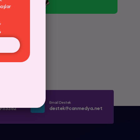
aşlar
₺
₺
pp
Email Destek
9113382
destek@canmedya.net