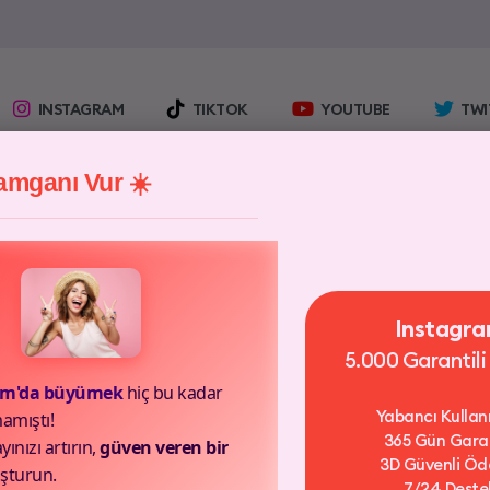
INSTAGRAM
TIKTOK
YOUTUBE
TWI
mganı Vur ☀️
Instagr
5.000 Garantili
am'da büyümek
hiç bu kadar
ı ve kaliteli servislerimizi
Yabancı Kullanı
amıştı!
365 Gün Garan
yınızı artırın,
güven veren bir
3D Güvenli Ö
şturun.
7/24 Deste