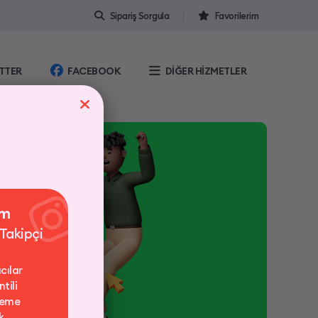
Sipariş Sorgula
Favorilerim
TTER
FACEBOOK
DİĞER HİZMETLER
am
 Takipçi
cılar
tili
deme
k