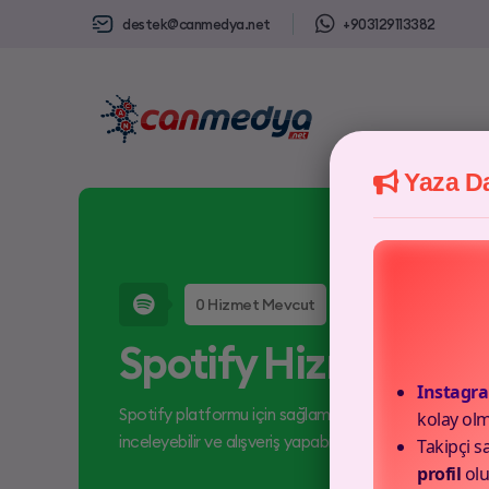
destek@canmedya.net
+903129113382
Yaza Da
0 Hizmet Mevcut
Spotify Hizmetleri
Instagr
Spotify platformu için sağlamış olduğumuz uygun fiyatl
kolay olm
inceleyebilir ve alışveriş yapabilirsiniz.
Takipçi sa
profil
olu