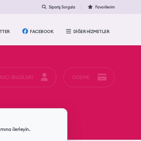
Sipariş Sorgula
Favorilerim
TTER
FACEBOOK
DİĞER HİZMETLER
ICI BİLGİLERİ
ÖDEME
ına ilerleyin.