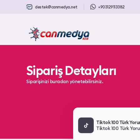
destek@canmedya.net
+903129113382
Sipariş Detayları
Siparişinizi buradan yönetebilirsiniz.
Tiktok 100 Türk Yoru
Tiktok 100 Türk Yoru