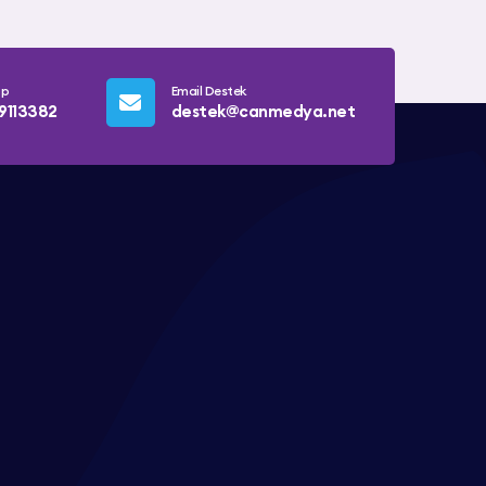
pp
Email Destek
9113382
destek@canmedya.net