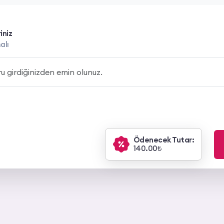
iniz
alı
Ödenecek Tutar:
140.00₺