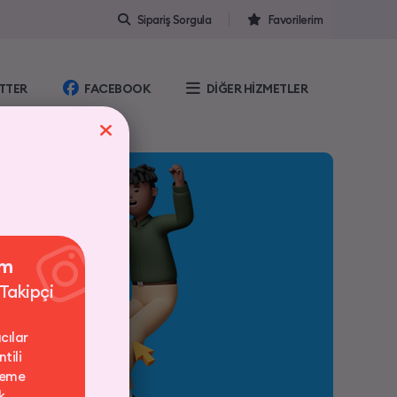
Sipariş Sorgula
Favorilerim
TTER
FACEBOOK
DİĞER HİZMETLER
am
 Takipçi
cılar
tili
deme
k