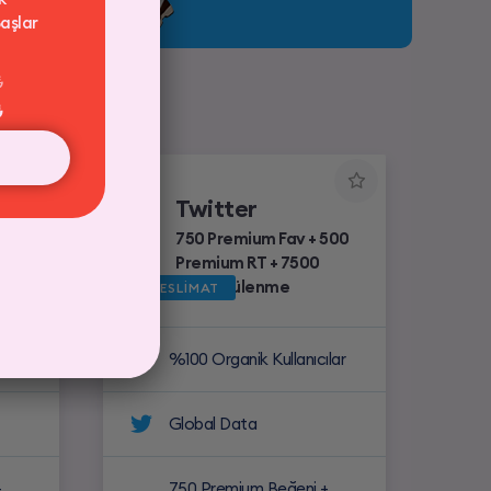
aşlar
₺
₺
Twitter
250
750 Premium Fav + 500
Premium RT + 7500
Görüntülenme
HIZLI TESLİMAT
lar
%100 Organik Kullanıcılar
Global Data
+
750 Premium Beğeni +