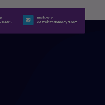
pp
Email Destek
9113382
destek@canmedya.net