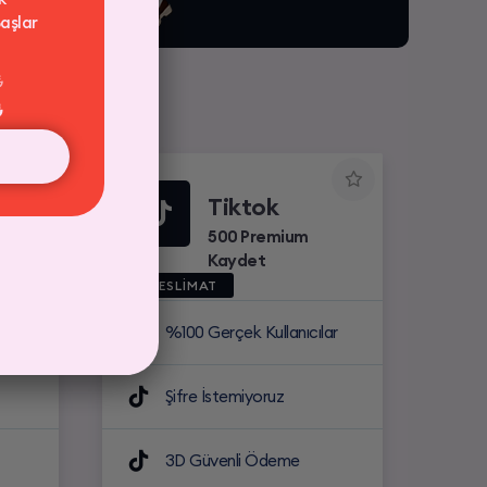
aşlar
₺
₺
Tiktok
500 Premium
Kaydet
HIZLI TESLİMAT
ar
%100 Gerçek Kullanıcılar
Şifre İstemiyoruz
3D Güvenli Ödeme