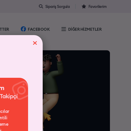
Sipariş Sorgula
Favorilerim
TTER
FACEBOOK
DİĞER HİZMETLER
am
 Takipçi
cılar
tili
deme
k