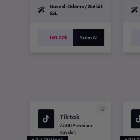
Güvenli Ödeme / 256 bit
SSL
160.00₺
Satın Al
Tiktok
7.500 Premium
Kaydet
HIZLI TESLİMAT
HIZLI 