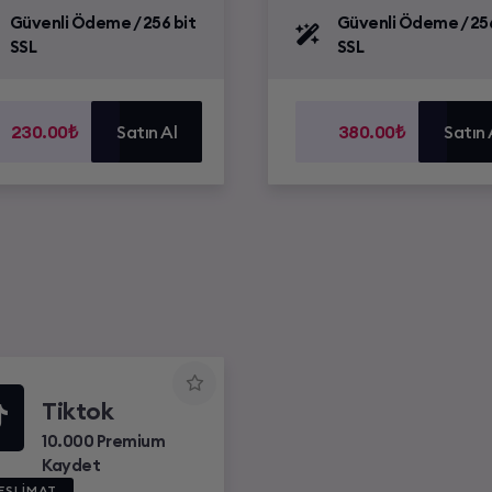
Güvenli Ödeme / 256 bit
Güvenli Ödeme / 256
SSL
SSL
230.00₺
Satın Al
380.00₺
Satın 
Tiktok
10.000 Premium
Kaydet
TESLİMAT