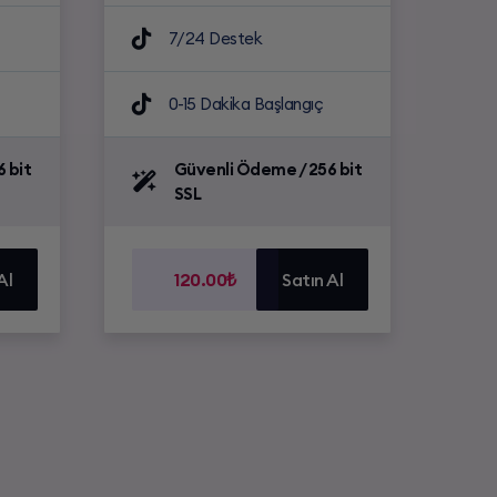
7/24 Destek
0-15 Dakika Başlangıç
 bit
Güvenli Ödeme / 256 bit
SSL
Al
120.00₺
Satın Al