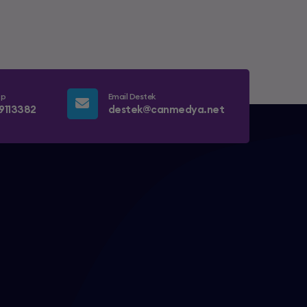
pp
Email Destek
9113382
destek@canmedya.net