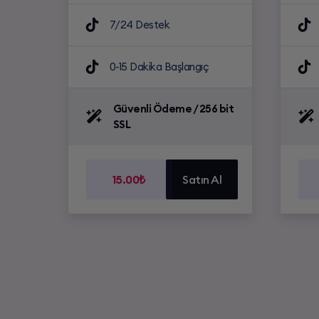
7/24 Destek
0-15 Dakika Başlangıç
Güvenli Ödeme / 256 bit
SSL
15.00₺
Satın Al