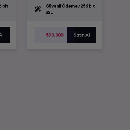
 bit
Güvenli Ödeme / 256 bit
SSL
Al
590.00₺
Satın Al