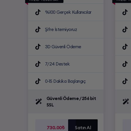
%100 Gerçek Kullanıcılar
Şifre İstemiyoruz
3D Güvenli Ödeme
7/24 Destek
0-15 Dakika Başlangıç
Güvenli Ödeme / 256 bit
SSL
730.00₺
Satın Al