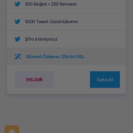
500 Beğeni + 250 Retweet
5000 Tweet Görüntülenme
Şifre İstemiyoruz
Güvenli Ödeme / 256 bit SSL
195.00₺
Satın Al