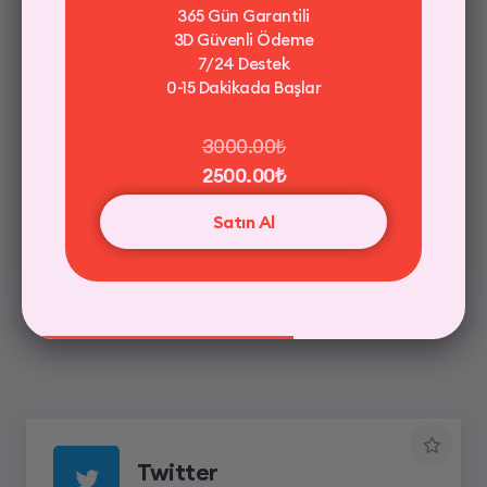
365 Gün Garantili
3D Güvenli Ödeme
Şifre İstemiyoruz
7/24 Destek
0-15 Dakikada Başlar
Güvenli Ödeme / 256 bit SSL
3000.00₺
2500.00₺
65.00₺
Satın Al
Satın Al
Twitter