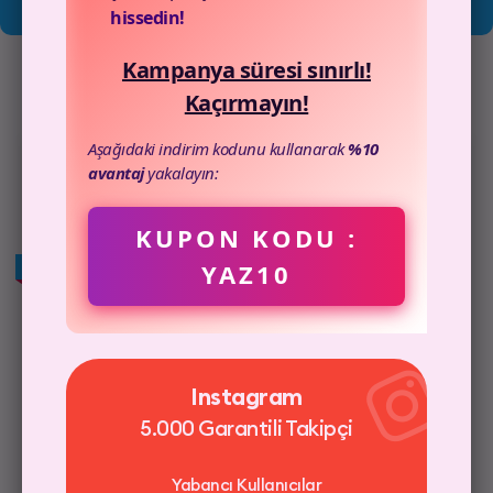
hissedin!
satın al hizmetiyle edinin!
Kampanya süresi sınırlı!
Kaçırmayın!
Aşağıdaki indirim kodunu kullanarak
%10
avantaj
yakalayın:
Twitter
100 Fav + 50 RT + 1000 Görüntülenme
KUPON KODU :
YAZ10
HIZLI TESLİMAT
Hızlı Gönderim
3D Güvenli Ödeme
Instagram
100 Beğeni + 50 Retweet
5.000 Garantili Takipçi
Yabancı Kullanıcılar
1000 Tweet Görüntülenme