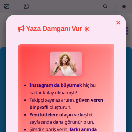
Yaza Damganı Vur ☀️
6 Paket Mevcut
Instagram'da büyümek
hiç bu
Twitter Tek Paketler
kadar kolay olmamıştı!
Takipçi sayınızı artırın,
güven veren
Satın Al Paketleri
bir profil
oluşturun.
Yeni kitlelere ulaşın
ve keşfet
sayfasında daha görünür olun.
Twitter'da öne çıkmak için favori, görüntülenme ve retweet
Şimdi sipariş verin,
farkı anında
artırma hizmetlerimizin hepsini Canmedya Twitter tek paket