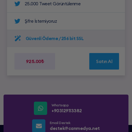
25.000 Tweet Görüntülenme
Şifre İstemiyoruz
Güvenli Ödeme / 256 bit SSL
925.00₺
Satın Al
Whatsapp
+903129113382
Email Destek
destek@canmedya.net