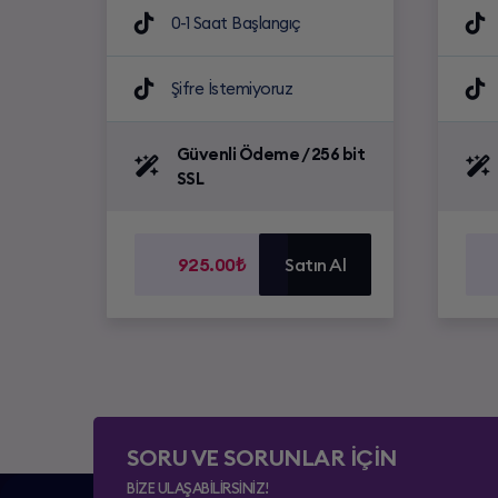
0-1 Saat Başlangıç
Şifre İstemiyoruz
Güvenli Ödeme / 256 bit
SSL
925.00₺
Satın Al
SORU VE SORUNLAR İÇİN
BİZE ULAŞABİLİRSİNİZ!