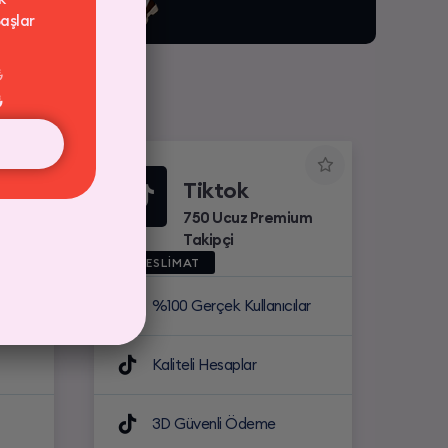
aşlar
₺
₺
Tiktok
um
750 Ucuz Premium
Takipçi
HIZLI TESLİMAT
ar
%100 Gerçek Kullanıcılar
Kaliteli Hesaplar
3D Güvenli Ödeme