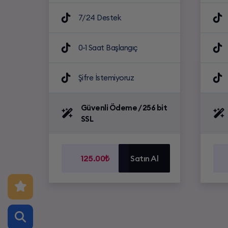
7/24 Destek
0-1 Saat Başlangıç
Şifre İstemiyoruz
Güvenli Ödeme / 256 bit
SSL
125.00₺
Satın Al