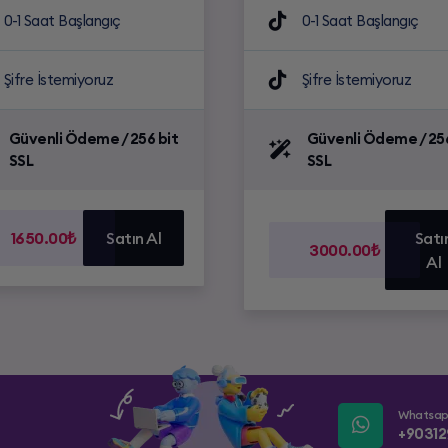
0-1 Saat Başlangıç
0-1 Saat Başlangıç
Şifre İstemiyoruz
Şifre İstemiyoruz
Güvenli Ödeme / 256 bit
Güvenli Ödeme / 256
SSL
SSL
1650.00₺
Satın Al
Satı
3000.00₺
Al
Whatsa
+90312