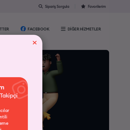
Sipariş Sorgula
Favorilerim
TTER
FACEBOOK
DİĞER HİZMETLER
am
 Takipçi
cılar
tili
deme
k