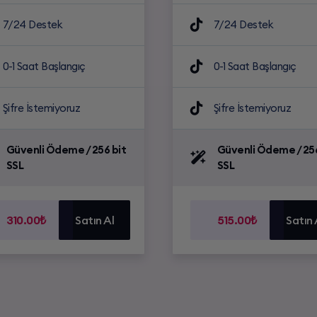
7/24 Destek
7/24 Destek
0-1 Saat Başlangıç
0-1 Saat Başlangıç
Şifre İstemiyoruz
Şifre İstemiyoruz
Güvenli Ödeme / 256 bit
Güvenli Ödeme / 256
SSL
SSL
310.00₺
Satın Al
515.00₺
Satın 