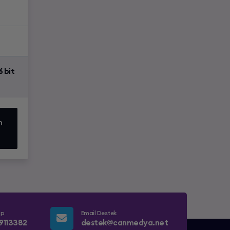
 bit
n
pp
Email Destek
9113382
destek@canmedya.net