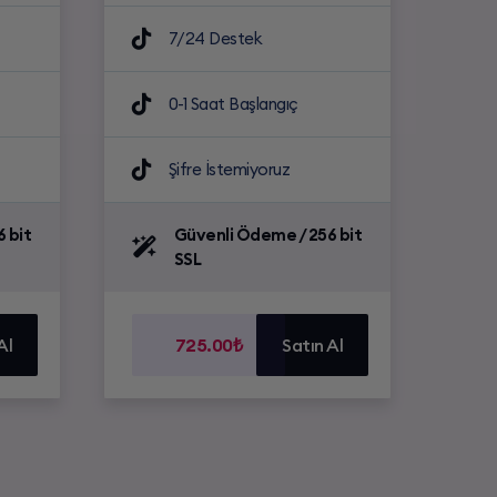
7/24 Destek
0-1 Saat Başlangıç
Şifre İstemiyoruz
 bit
Güvenli Ödeme / 256 bit
SSL
Al
725.00₺
Satın Al