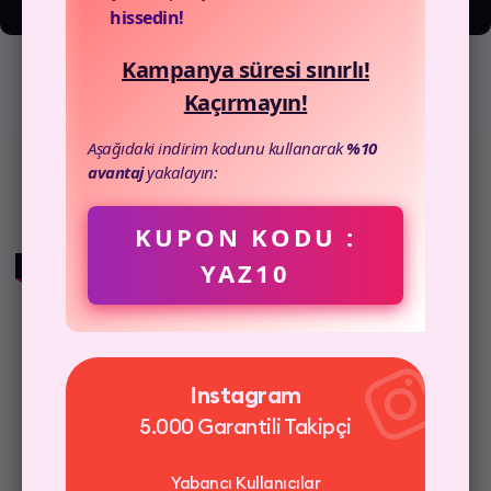
TikTok gönderilerinizin paylaşımlarını TikTok paylaşım satın al
hissedin!
hizmetiyle hemen artırın, Canmedya'nın avantajlı fiyatlarıyla
Kampanya süresi sınırlı!
satın alın!
Kaçırmayın!
Aşağıdaki indirim kodunu kullanarak
%10
avantaj
yakalayın:
Tiktok
100 Premium Paylaşım
KUPON KODU :
YAZ10
HIZLI TESLİMAT
Anlık Gönderim
Gerçek Profiller
Instagram
Şifre İstemiyoruz
5.000 Garantili Takipçi
Yabancı Kullanıcılar
3D Güvenli Ödeme