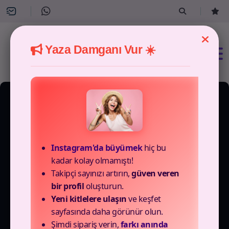
Yaza Damganı Vur ☀️
7 Paket Mevcut
Instagram'da büyümek
hiç bu
Tiktok Premium
kadar kolay olmamıştı!
Takipçi sayınızı artırın,
güven veren
Paylaşım Satın Al
bir profil
oluşturun.
Yeni kitlelere ulaşın
ve keşfet
Paketleri
sayfasında daha görünür olun.
Şimdi sipariş verin,
farkı anında