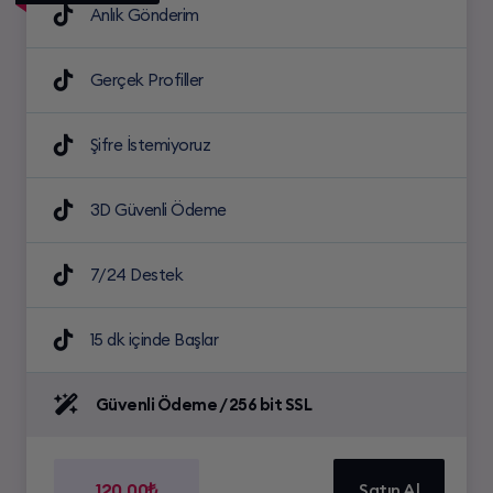
Anlık Gönderim
Gerçek Profiller
Şifre İstemiyoruz
3D Güvenli Ödeme
7/24 Destek
15 dk içinde Başlar
Güvenli Ödeme / 256 bit SSL
120.00₺
Satın Al