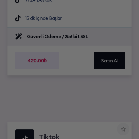
15 dk içinde Başlar
Güvenli Ödeme / 256 bit SSL
420.00₺
Satın Al
Tiktok