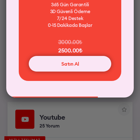
365 Gün Garantili
3D Güvenli Ödeme
Güvenli Ödeme / 256 bit SSL
7/24 Destek
0-15 Dakikada Başlar
40.00₺
Satın Al
3000.00₺
2500.00₺
Satın Al
Youtube
25 Yorum
HIZLI TESLİMAT