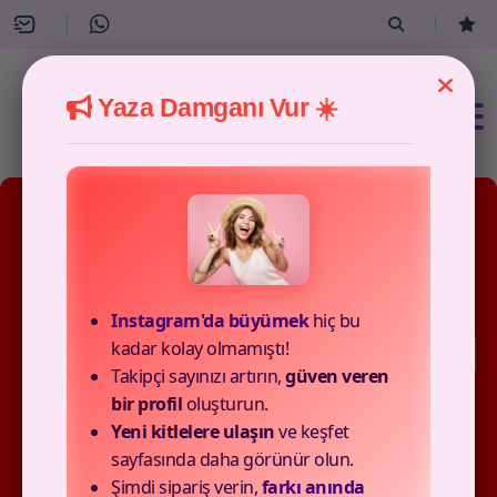
Yaza Damganı Vur ☀️
6 Paket Mevcut
Instagram'da büyümek
hiç bu
Youtube Yorum Satın Al
kadar kolay olmamıştı!
Takipçi sayınızı artırın,
güven veren
Paketleri
bir profil
oluşturun.
Yeni kitlelere ulaşın
ve keşfet
sayfasında daha görünür olun.
Canmedya’in ayrıcalıklı avantajlarıyla YouTube’da etkileşim
Şimdi sipariş verin,
farkı anında
artırın. YouTube yorum satın al hizmetiyle kanalınızı minimum