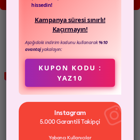
hissedin!
sürede, hızla büyütün!
Kampanya süresi sınırlı!
Kaçırmayın!
Aşağıdaki indirim kodunu kullanarak
%10
avantaj
yakalayın:
Youtube
10 Yorum
KUPON KODU :
YAZ10
HIZLI TESLİMAT
%100 Türk Kullanıcılar
Şifre İstemiyoruz
Instagram
3D Güvenli Ödeme
5.000 Garantili Takipçi
Yabancı Kullanıcılar
7/24 Destek