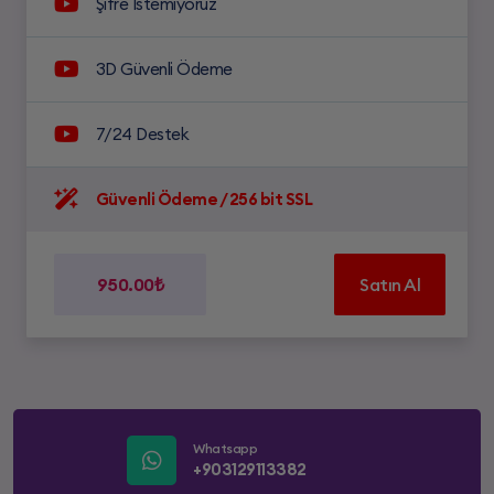
Şifre İstemiyoruz
3D Güvenli Ödeme
7/24 Destek
Güvenli Ödeme / 256 bit SSL
950.00₺
Satın Al
Whatsapp
+903129113382