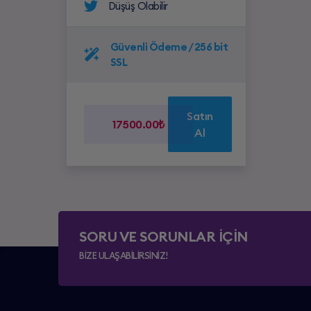
Düşüş Olabilir
Güvenli Ödeme / 256 bit
SSL
Satın
17500.00₺
Al
SORU VE SORUNLAR İÇİN
BİZE ULAŞABİLİRSİNİZ!