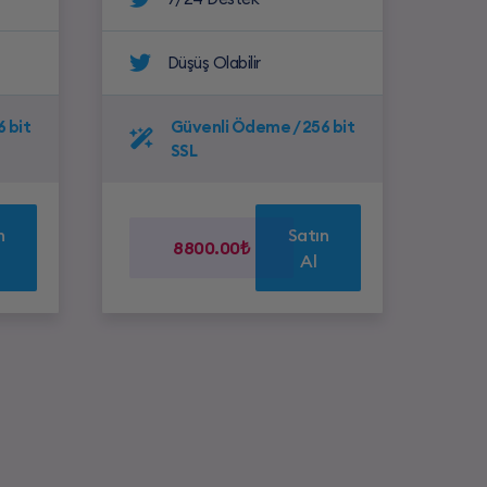
Düşüş Olabilir
 bit
Güvenli Ödeme / 256 bit
SSL
n
Satın
8800.00₺
Al