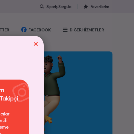
Sipariş Sorgula
Favorilerim
TTER
FACEBOOK
DİĞER HİZMETLER
am
 Takipçi
cılar
tili
deme
k