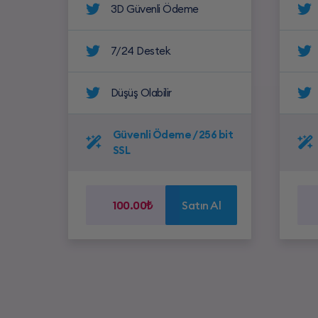
3D Güvenli Ödeme
7/24 Destek
Düşüş Olabilir
Güvenli Ödeme / 256 bit
SSL
100.00₺
Satın Al