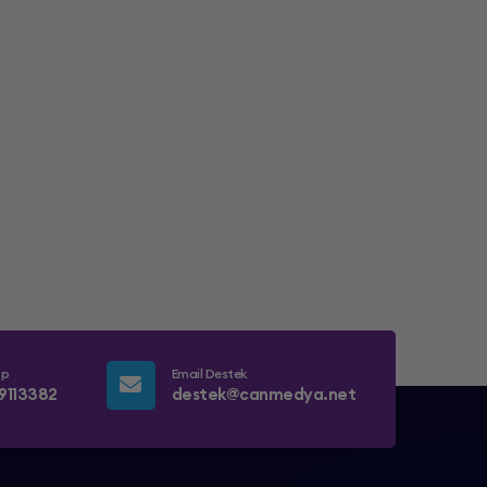
pp
Email Destek
9113382
destek@canmedya.net