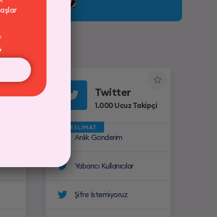
aşlar
₺
₺
Twitter
pçi
1.000 Ucuz Takipçi
HIZLI TESLİMAT
Anlık Gönderim
Yabancı Kullanıcılar
Şifre İstemiyoruz