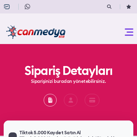
Sipariş Detayları
Siparişinizi buradan yönetebilirsiniz.
Tiktok 5.000 Kaydet Satın Al