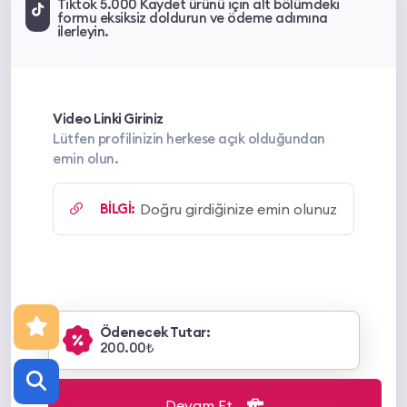
Tiktok 5.000 Kaydet ürünü için alt bölümdeki
formu eksiksiz doldurun ve ödeme adımına
ilerleyin.
Video Linki Giriniz
Lütfen profilinizin herkese açık olduğundan
emin olun.
BİLGİ:
Ödenecek Tutar:
200.00₺
Devam Et