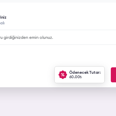
iniz
alı
Ödenecek Tutar:
60.00₺