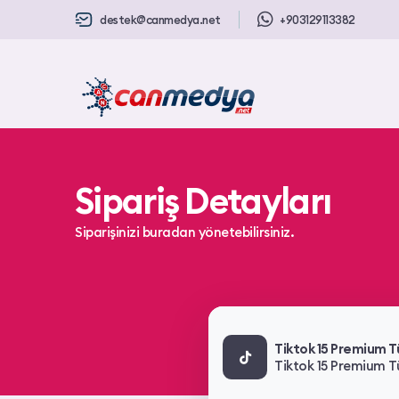
destek@canmedya.net
+903129113382
Sipariş Detayları
Siparişinizi buradan yönetebilirsiniz.
Tiktok 15 Premium T
Tiktok 15 Premium T