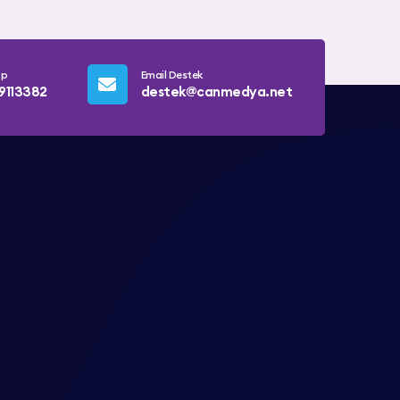
pp
Email Destek
9113382
destek@canmedya.net