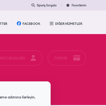
Sipariş Sorgula
Favorilerim
TTER
FACEBOOK
DİĞER HİZMETLER
ICI BİLGİLERİ
ÖDEME
eme adımına ilerleyin.