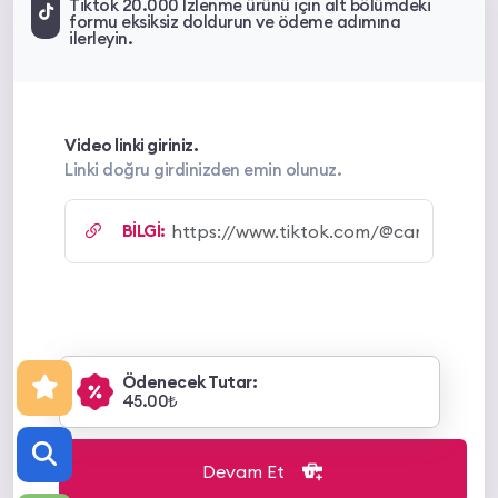
Tiktok 20.000 İzlenme ürünü için alt bölümdeki
formu eksiksiz doldurun ve ödeme adımına
ilerleyin.
Video linki giriniz.
Linki doğru girdinizden emin olunuz.
BİLGİ:
Ödenecek Tutar:
45.00₺
Devam Et