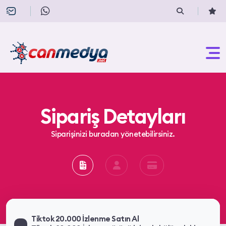
Sipariş Detayları
Siparişinizi buradan yönetebilirsiniz.
Tiktok 20.000 İzlenme Satın Al