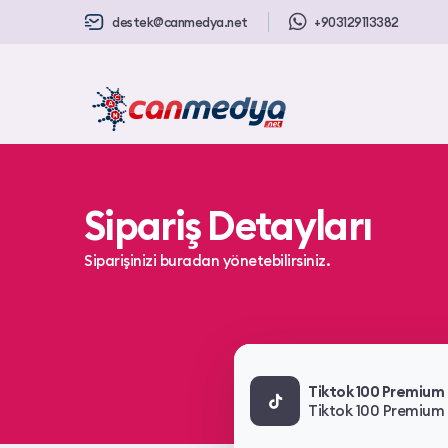
destek@canmedya.net
+903129113382
Sipariş Detayları
Siparişinizi buradan yönetebilirsiniz.
Tiktok 100 Premium 
Tiktok 100 Premium T