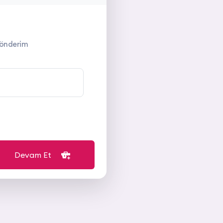
 gönderim
Devam Et