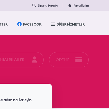
Sipariş Sorgula
Favorilerim
TTER
FACEBOOK
DİĞER HİZMETLER
ICI BİLGİLERİ
ÖDEME
 adımına ilerleyin.