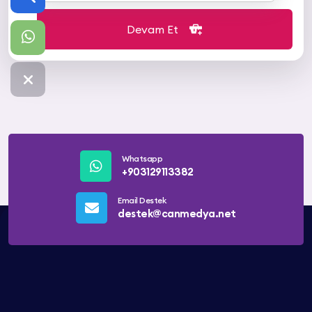
Devam Et
Whatsapp
+903129113382
Email Destek
destek@canmedya.net