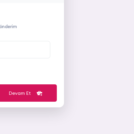
 gönderim
Devam Et