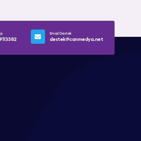
pp
Email Destek
9113382
destek@canmedya.net