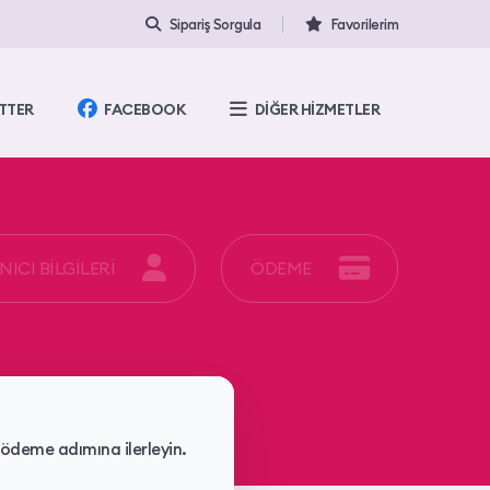
Sipariş Sorgula
Favorilerim
TTER
FACEBOOK
DİĞER HİZMETLER
ICI BİLGİLERİ
ÖDEME
 ödeme adımına ilerleyin.