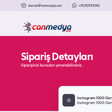
destek@canmedya.net
+903129113382
Sipariş Detayları
Siparişinizi buradan yönetebilirsiniz.
Instagram 1000 Garan
Instagram 1000 Garan