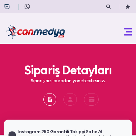
Sipariş Detayları
Siparişinizi buradan yönetebilirsiniz.
Instagram 250 Garantili Takipçi Satın Al