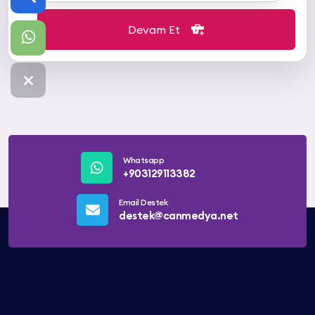
Devam Et
Whatsapp
+903129113382
Email Destek
destek@canmedya.net