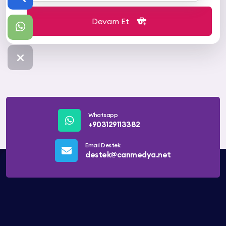
Devam Et
Whatsapp
+903129113382
Email Destek
destek@canmedya.net