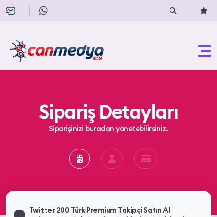
Sipariş Detayları
Siparişinizi buradan yönetebilirsiniz.
Twitter 200 Türk Premium Takipçi Satın Al