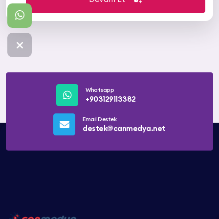
Whatsapp
+903129113382
Email Destek
destek@canmedya.net